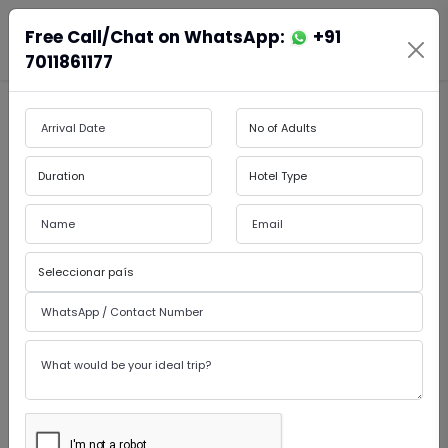
Free Call/Chat on WhatsApp:
+91
En
Es
Book Cabs
7011861177