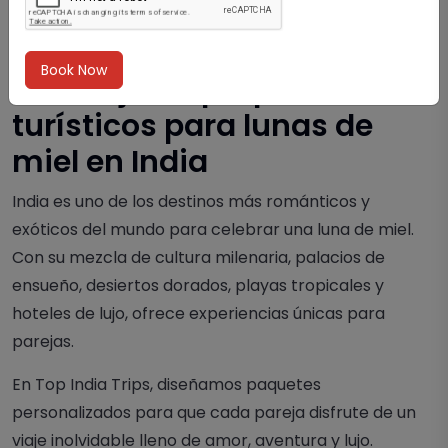
by Admin
29-May-2026
Book Now
Los mejores paquetes
turísticos para lunas de
miel en India
India es uno de los destinos más románticos y
exóticos del mundo para celebrar una luna de miel.
Con su mezcla de cultura milenaria, palacios de
ensueño, desiertos dorados, playas tropicales y
hoteles de lujo, ofrece experiencias únicas para
parejas.
En Top India Trips, diseñamos paquetes
personalizados para que cada pareja disfrute de un
viaje inolvidable lleno de amor, aventura y lujo.