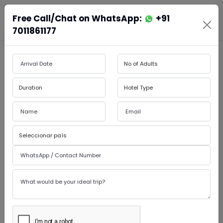
Free Call/Chat on WhatsApp:
+91
En
Es
Book Cabs
7011861177
by Admin
27-May-2026
Tour por el desierto de